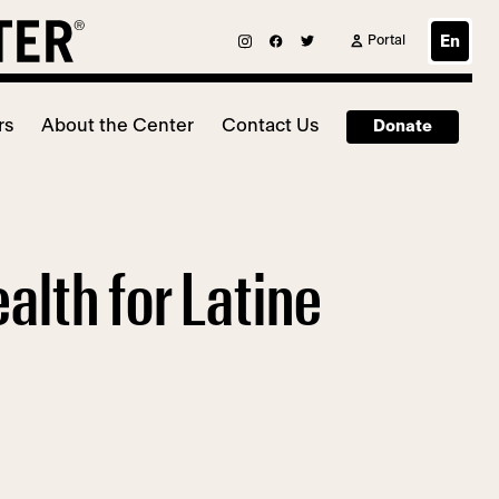
Portal
En
rs
About the Center
Contact Us
Donate
lth for Latine