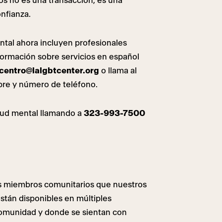
s no es una transacción, es una
nfianza.
ntal ahora incluyen profesionales
formación sobre servicios en español
centro@lalgbtcenter.org
o llama al
bre y número de teléfono.
alud mental llamando a
323-993-7500
s miembros comunitarios que nuestros
están disponibles en múltiples
comunidad y donde se sientan con