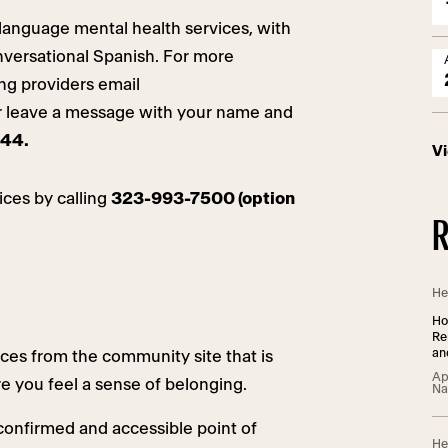
language mental health services, with
nversational Spanish. For more
ng providers email
r leave a message with your name and
44.
V
ices by calling
323-993-7500 (option
R
He
Ho
Re
an
ces from the community site that is
Ap
e you feel a sense of belonging.
Na
a confirmed and accessible point of
He