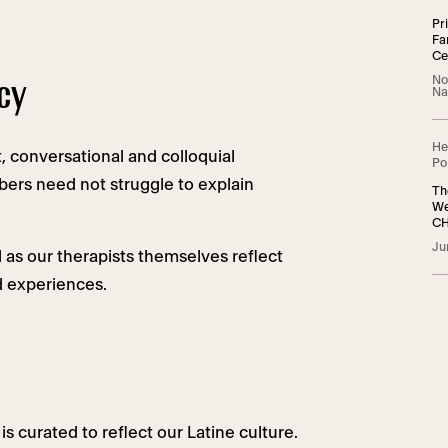
Pr
Fa
Ce
cy
No
Na
He
, conversational and colloquial
Po
rs need not struggle to explain
Th
We
CH
Af
Ju
 as our therapists themselves reflect
d experiences.
is curated to reflect our Latine culture.