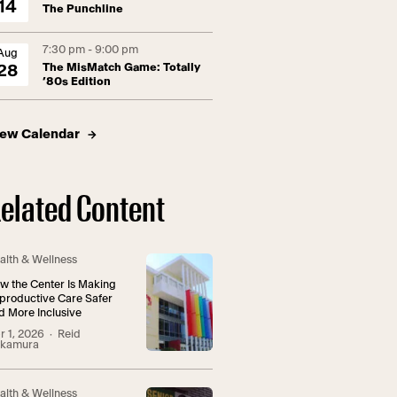
14
The Punchline
7:30 pm - 9:00 pm
Aug
The MisMatch Game: Totally
28
’80s Edition
iew Calendar
elated Content
alth & Wellness
w the Center Is Making
productive Care Safer
d More Inclusive
r 1, 2026
· Reid
kamura
alth & Wellness