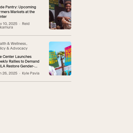
ide Pantry: Upcoming
rmers Markets at the
nter
v 10, 2025
· Reid
kamura
alth & Wellness
,
licy & Advocacy
e Center Launches
ekly Rallies to Demand
LA Restore Gender-
firming Care
n 26, 2025
· Kyle Pavia