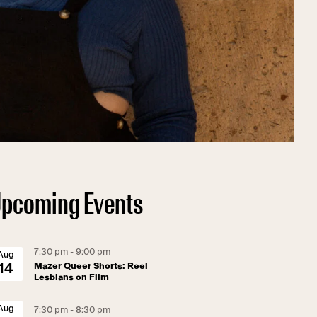
pcoming Events
7:30 pm - 9:00 pm
Aug
Mazer Queer Shorts: Reel
14
Lesbians on Film
Aug
7:30 pm - 8:30 pm