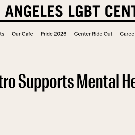
ts
Our Cafe
Pride 2026
Center Ride Out
Caree
ro Supports Mental Hea