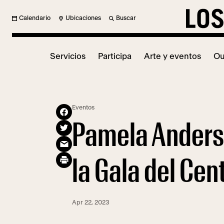
Calendario
Ubicaciones
Buscar
Servicios
Participa
Arte y eventos
Ou
Eventos
Pamela Anderso
la Gala del Ce
Apr 22, 2023