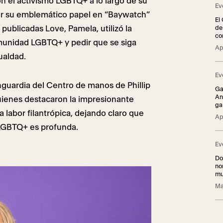
 el activismo LGBTQ+ a lo largo de su
Ev
or su emblemático papel en “Baywatch”
El
ublicadas Love, Pamela, utilizó la
de
co
omunidad LGBTQ+ y pedir que se siga
in
Ap
ualdad.
Ev
guardia del Centro de manos de Phillip
Ga
An
uienes destacaron la impresionante
ga
 labor filantrópica, dejando claro que
Ap
LGBTQ+ es profunda.
Ev
Do
no
mu
Lo
Ma