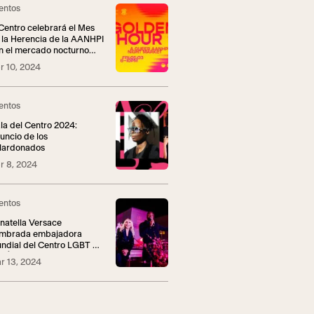
entos
 Centro celebrará el Mes
 la Herencia de la AANHPI
n el mercado nocturno
augural Golden Hour
r 10, 2024
entos
la del Centro 2024:
uncio de los
lardonados
r 8, 2024
entos
natella Versace
mbrada embajadora
ndial del Centro LGBT de
s Ángeles
r 13, 2024