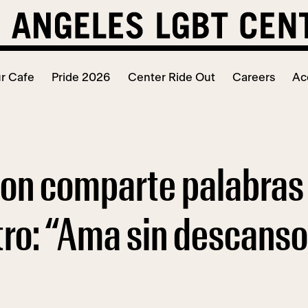
r Cafe
Pride 2026
Center Ride Out
Careers
Ac
n comparte palabras 
ntro: “Ama sin descanso