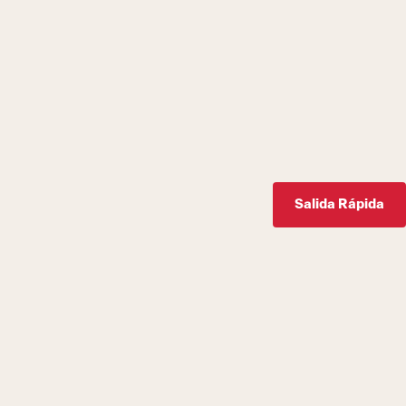
Salida Rápida
Únase a nosotros en nuestra misión de