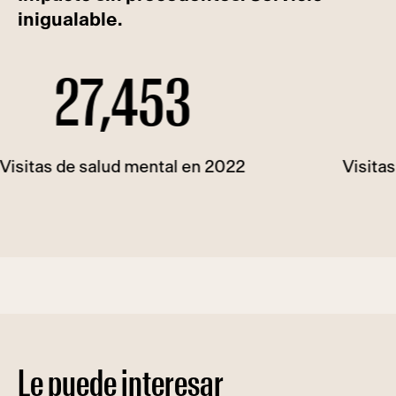
inigualable.
27,453
3
s de salud mental en 2022
Visitas sin c
Le puede interesar