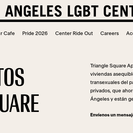
r Cafe
Pride 2026
Center Ride Out
Careers
Ac
Triangle Square A
TOS
viviendas asequibl
transexuales del p
privados, que aho
QUARE
Ángeles y están ge
Envíenos un mensaj