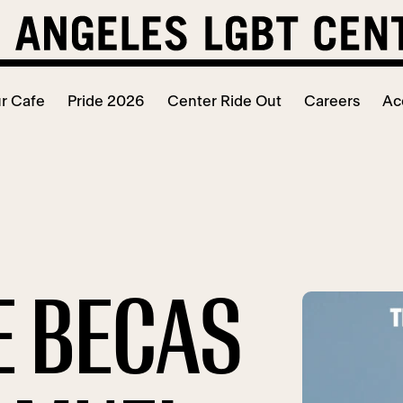
r Cafe
Pride 2026
Center Ride Out
Careers
Ac
E BECAS