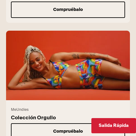
Compruébalo
MeUndies
Colección Orgullo
Salida Rápida
Compruébalo