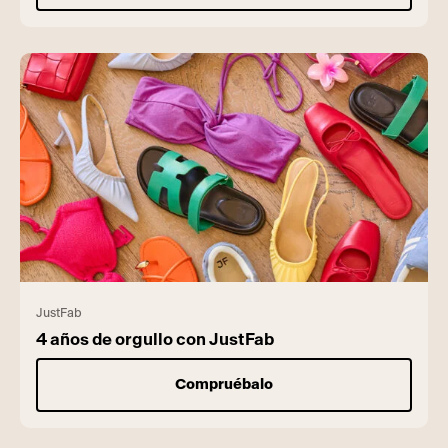
JustFab
4 años de orgullo con JustFab
Compruébalo