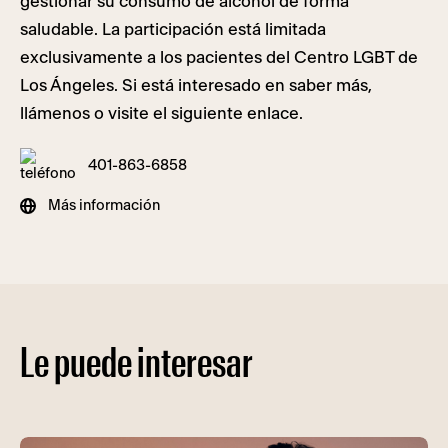
gestionar su consumo de alcohol de forma
saludable. La participación está limitada
exclusivamente a los pacientes del Centro LGBT de
Los Ángeles. Si está interesado en saber más,
llámenos o visite el siguiente enlace.
401-863-6858
Más información
Le puede interesar
Programa de Salud Audre Lorde