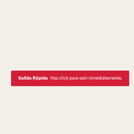
Salida Rápida
Haz click para salir inmediatamente.
 en nuestra misión de crear
las personas LGBTQ+