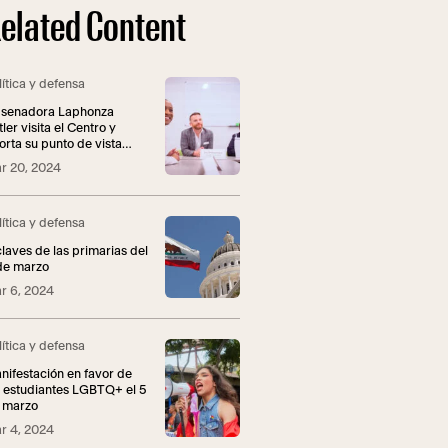
elated Content
lítica y defensa
 senadora Laphonza
ler visita el Centro y
orta su punto de vista
re las iniciativas
r 20, 2024
derales LGBTQ+.
lítica y defensa
claves de las primarias del
de marzo
r 6, 2024
lítica y defensa
nifestación en favor de
s estudiantes LGBTQ+ el 5
 marzo
r 4, 2024