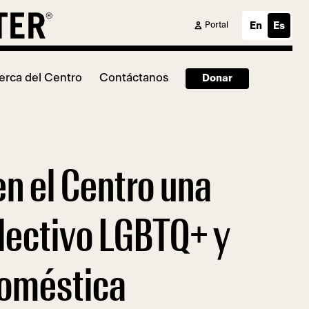
Portal
En
Es
erca del Centro
Contáctanos
Donar
en el Centro una
olectivo LGBTQ+ y
 doméstica