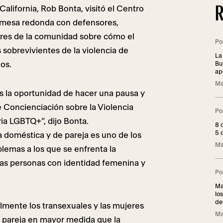
R
 California, Rob Bonta, visitó el Centro
 mesa redonda con defensores,
eres de la comunidad sobre cómo el
Po
 sobrevivientes de la violencia de
La
ños.
But
ap
sob
Ma
fe
 la oportunidad de hacer una pausa y
 Concienciación sobre la Violencia
Po
ia LGBTQ+”, dijo Bonta.
8 
5 
 doméstica y de pareja es uno de los
Ma
lemas a los que se enfrenta la
as personas con identidad femenina y
Po
Ma
lo
de
mente los transexuales y las mujeres
Ma
e pareja en mayor medida que la