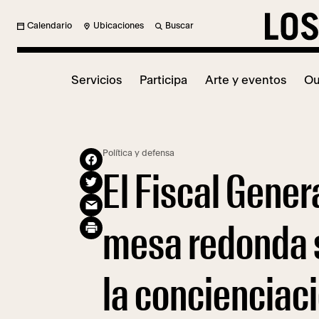
Calendario
Ubicaciones
Buscar
Servicios
Participa
Arte y eventos
Ou
Política y defensa
El Fiscal Gener
mesa redonda s
la concienciac